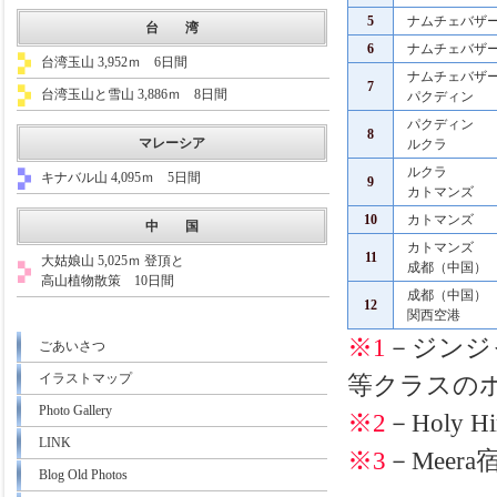
5
ナムチェバザ
台 湾
6
ナムチェバザ
台湾玉山 3,952ｍ 6日間
ナムチェバザ
7
台湾玉山と雪山 3,886ｍ 8日間
パクディン
パクディン
8
マレーシア
ルクラ
ルクラ
キナバル山 4,095ｍ 5日間
9
カトマンズ
10
カトマンズ
中 国
カトマンズ
11
大姑娘山 5,025ｍ 登頂と
成都（中国）
高山植物散策 10日間
成都（中国）
12
関西空港
※1
－ジンジ
ごあいさつ
イラストマップ
等クラスの
Photo Gallery
※2
－Holy
LINK
※3
－Meer
Blog Old Photos